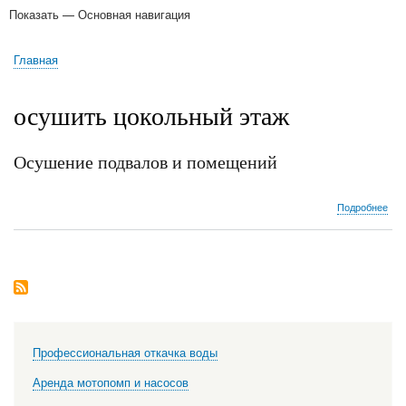
Показать — Основная навигация
Основная
навигация
Отряд Гидроспецназ
Работы и услуги
Оборудование
Галерея
Закупаем
Контакты
Главная
Строка
навигации
осушить цокольный этаж
Осушение подвалов и помещений
о
Подробнее
Осу
под
и
пом
Профессиональная откачка воды
Аренда мотопомп и насосов